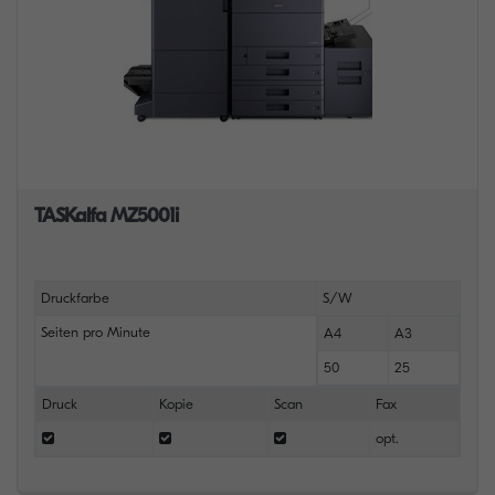
TASKalfa MZ5001i
Druckfarbe
S/W
Seiten pro Minute
A4
A3
50
25
Druck
Kopie
Scan
Fax
opt.