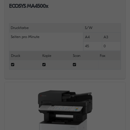
ECOSYS MA4500x
Druckfarbe
S/W
Seiten pro Minute
A4
A3
45
0
Druck
Kopie
Scan
Fax