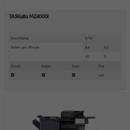
TASKalfa MZ4000i
Druckfarbe
S/W
Seiten pro Minute
A4
A3
40
21
Druck
Kopie
Scan
Fax
opt.