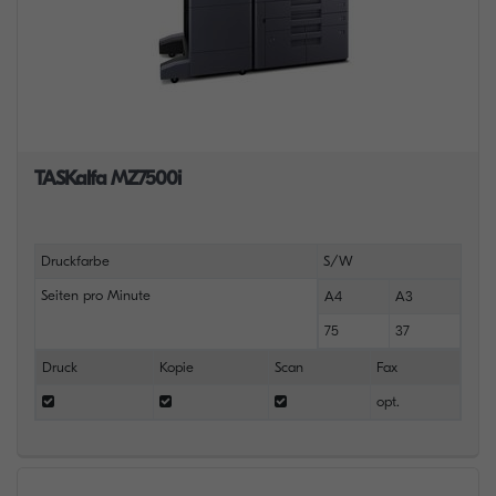
TASKalfa MZ7500i
Druckfarbe
S/W
Seiten pro Minute
A4
A3
75
37
Druck
Kopie
Scan
Fax
opt.