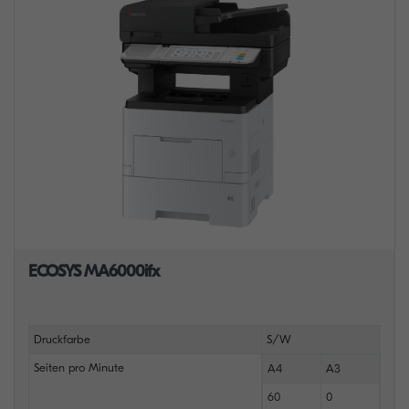
ECOSYS MA6000ifx
Druckfarbe
S/W
Seiten pro Minute
A4
A3
60
0