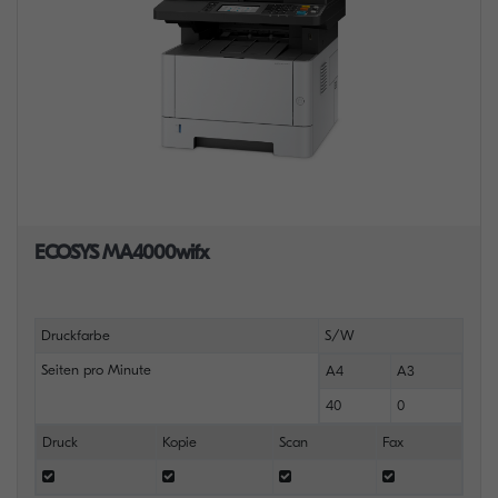
ECOSYS MA4000wifx
Druckfarbe
S/W
Seiten pro Minute
A4
A3
40
0
Druck
Kopie
Scan
Fax