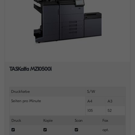
TASKalfa MZ10500i
Druckfarbe
S/W
Seiten pro Minute
A4
A3
105
52
Druck
Kopie
Scan
Fax
opt.