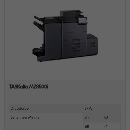
TASKalfa MZ8500i
Druckfarbe
S/W
Seiten pro Minute
A4
A3
85
42