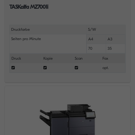
TASKalfa MZ7001i
Druckfarbe
S/W
Seiten pro Minute
A4
A3
70
35
Druck
Kopie
Scan
Fax
opt.