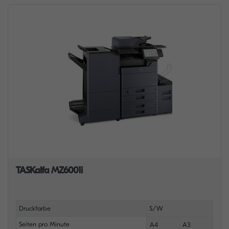
TASKalfa MZ6001i
Druckfarbe
S/W
Seiten pro Minute
A4
A3