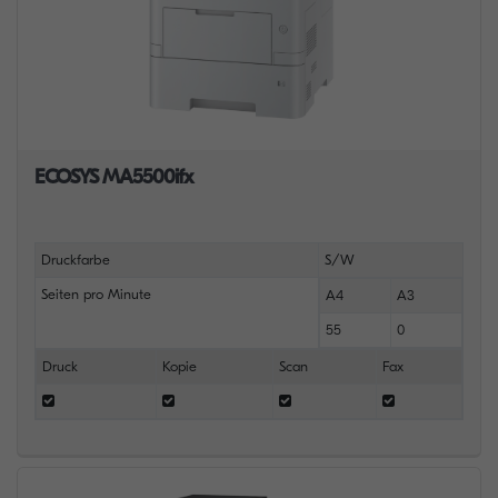
ECOSYS MA5500ifx
Druckfarbe
S/W
Seiten pro Minute
A4
A3
55
0
Druck
Kopie
Scan
Fax