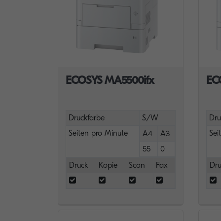
ECOSYS MA5500ifx
EC
Druckfarbe
S/W
Dru
Seiten pro Minute
Sei
A4
A3
55
0
Druck
Kopie
Scan
Fax
Dru