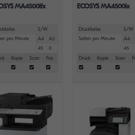
OSYS MA4500ifx
ECOSYS MA4500ix
ckfarbe
S/W
Druckfarbe
S/W
ten pro Minute
Seiten pro Minute
A4
A3
A4
45
0
45
ck
Kopie
Scan
Fax
Druck
Kopie
Scan
F