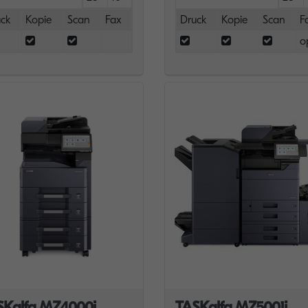
ck
Kopie
Scan
Fax
Druck
Kopie
Scan
F
o
SKalfa MZ4000i
TASKalfa MZ5001i