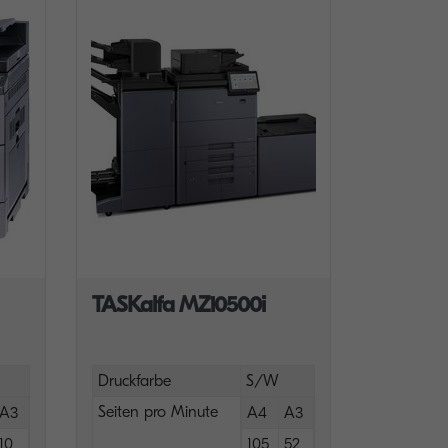
TASKalfa MZ10500i
Druckfarbe
S/W
Seiten pro Minute
A3
A4
A3
10
105
52