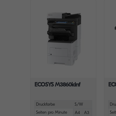
ECOSYS M3860idnf
EC
Druckfarbe
S/W
Dru
Seiten pro Minute
Sei
A4
A3