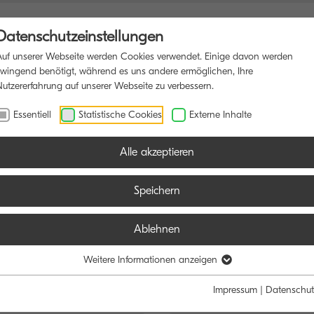
Datenschutzeinstellungen
Auf unserer Webseite werden Cookies verwendet. Einige davon werden
zwingend benötigt, während es uns andere ermöglichen, Ihre
Nutzererfahrung auf unserer Webseite zu verbessern.
IONSDRUCKER
SOFTWARE
BLOG
Essentiell
Statistische Cookies
Externe Inhalte
Alle akzeptieren
Speichern
Ablehnen
e:
Funktion:
Weitere Informationen anzeigen
Schwarz/Weiß
Farbe
Alle
Scan
Fax
Impressum
|
Datenschut