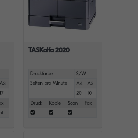
TASKalfa 2020
Druckfarbe
S/W
Seiten pro Minute
A3
A4
A3
17
20
10
ax
Druck
Kopie
Scan
Fax
pt.