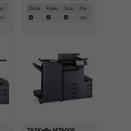
ax
Druck
Kopie
Scan
Fax
pt.
opt.
TASKalfa MZ6001i