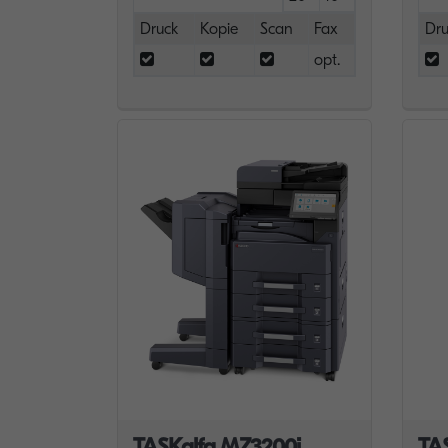
Druck
Kopie
Scan
Fax
Dru
opt.
TASKalfa MZ3200i
TA