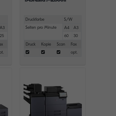
Druckfarbe
S/W
Seiten pro Minute
A3
A4
A3
25
60
30
ax
Druck
Kopie
Scan
Fax
pt.
opt.