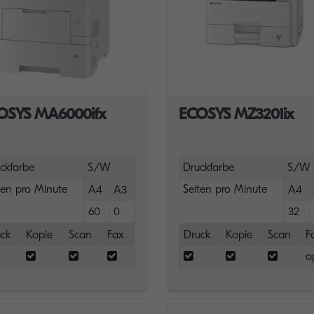
OSYS MA6000ifx
ECOSYS MZ3201ix
ckfarbe
S/W
Druckfarbe
S/W
ten pro Minute
Seiten pro Minute
A4
A3
A4
60
0
32
ck
Kopie
Scan
Fax
Druck
Kopie
Scan
F
o