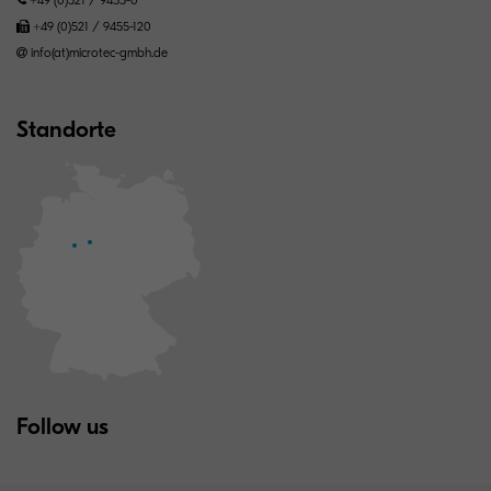
+49 (0)521 / 9455-120
info(at)microtec-gmbh.de
Standorte
Follow us