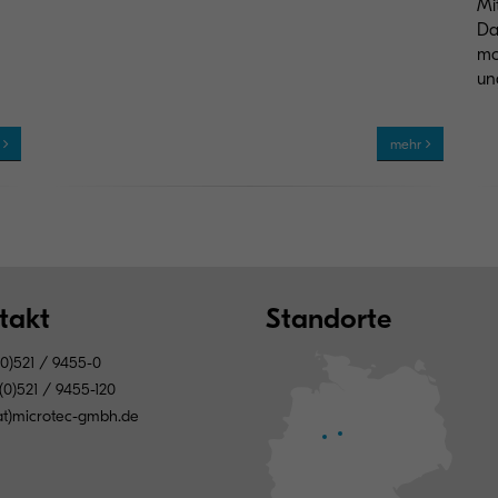
Mi
Da
mo
un
r
mehr
takt
Standorte
0)521 / 9455-0
(0)521 / 9455-120
(at)microtec-gmbh.de