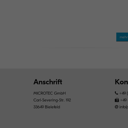
meh
Anschrift
Kon
MICROTEC GmbH
+49 (
Carl-Severing-Str. 192
+49 
33649 Bielefeld
info