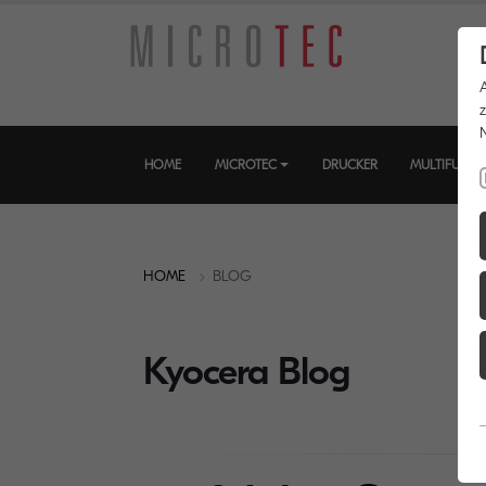
HOME
MICROTEC
DRUCKER
MULTIFUNKT
HOME
BLOG
Kyocera Blog