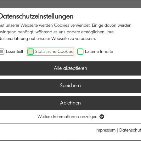
Datenschutzeinstellungen
Auf unserer Webseite werden Cookies verwendet. Einige davon werden
zwingend benötigt, während es uns andere ermöglichen, Ihre
Nutzererfahrung auf unserer Webseite zu verbessern.
IONSDRUCKER
SOFTWARE
BLOG
Essentiell
Statistische Cookies
Externe Inhalte
Alle akzeptieren
Speichern
Ablehnen
e:
Funktion:
Weitere Informationen anzeigen
Schwarz/Weiß
Farbe
Alle
Scan
Fax
Impressum
|
Datenschut