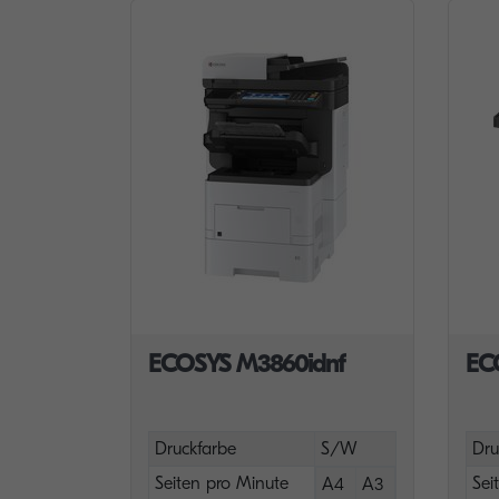
ECOSYS M3860idnf
EC
Druckfarbe
S/W
Dru
Seiten pro Minute
Sei
A4
A3