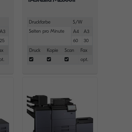
Druckfarbe
S/W
Seiten pro Minute
A3
A4
A3
25
60
30
ax
Druck
Kopie
Scan
Fax
pt.
opt.