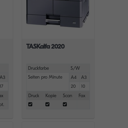
TASKalfa 2020
Druckfarbe
S/W
Seiten pro Minute
A3
A4
A3
17
20
10
ax
Druck
Kopie
Scan
Fax
pt.