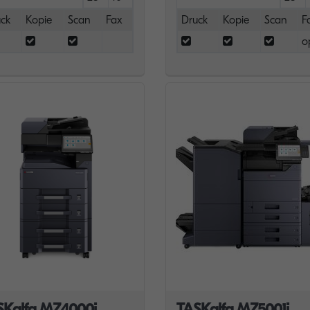
ck
Kopie
Scan
Fax
Druck
Kopie
Scan
F
o
SKalfa MZ4000i
TASKalfa MZ5001i