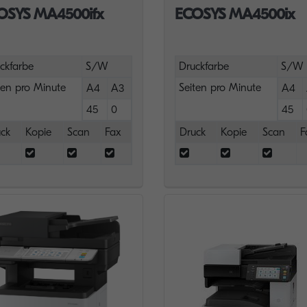
OSYS MA4500ifx
ECOSYS MA4500ix
ckfarbe
S/W
Druckfarbe
S/W
ten pro Minute
Seiten pro Minute
A4
A3
A4
45
0
45
ck
Kopie
Scan
Fax
Druck
Kopie
Scan
F