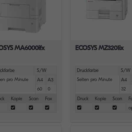
OSYS MA6000ifx
ECOSYS MZ3201ix
ckfarbe
S/W
Druckfarbe
S/W
ten pro Minute
Seiten pro Minute
A4
A3
A4
60
0
32
ck
Kopie
Scan
Fax
Druck
Kopie
Scan
F
o