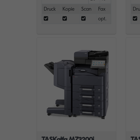
Druck
Kopie
Scan
Fax
Dru
opt.
TASKalfa MZ3200i
TA