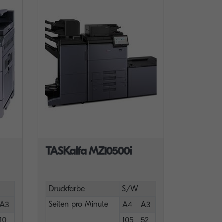
TASKalfa MZ10500i
Druckfarbe
S/W
Seiten pro Minute
A3
A4
A3
10
105
52