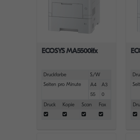
ECOSYS MA5500ifx
EC
Druckfarbe
S/W
Dru
Seiten pro Minute
Sei
A4
A3
55
0
Druck
Kopie
Scan
Fax
Dru