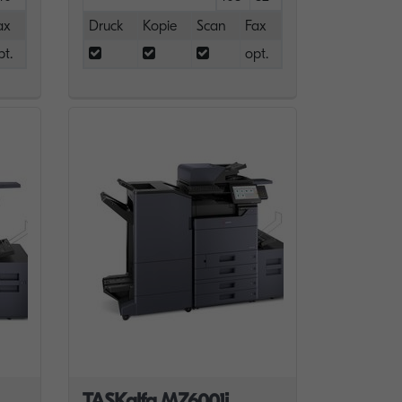
ax
Druck
Kopie
Scan
Fax
pt.
opt.
TASKalfa MZ6001i