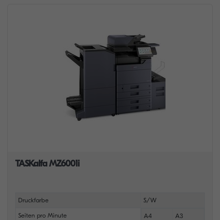
TASKalfa MZ6001i
Druckfarbe
S/W
Seiten pro Minute
A4
A3