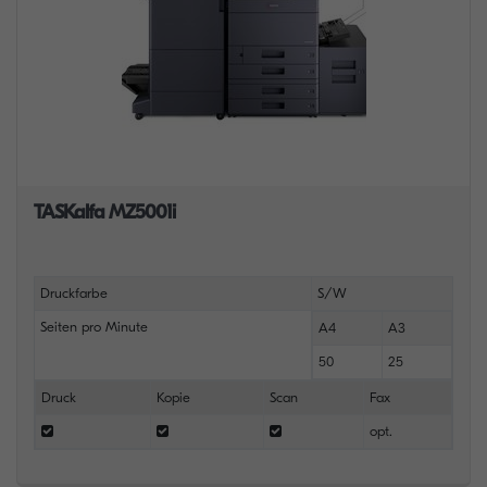
TASKalfa MZ5001i
Druckfarbe
S/W
Seiten pro Minute
A4
A3
50
25
Druck
Kopie
Scan
Fax
opt.