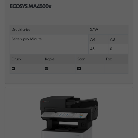
ECOSYS MA4500x
Druckfarbe
S/W
Seiten pro Minute
A4
A3
45
0
Druck
Kopie
Scan
Fax