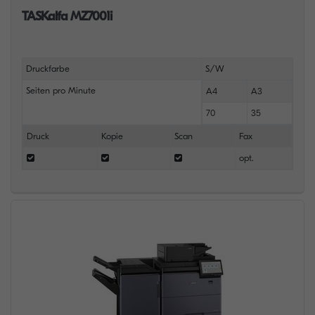
TASKalfa MZ7001i
Druckfarbe
S/W
Seiten pro Minute
A4
A3
70
35
Druck
Kopie
Scan
Fax
opt.