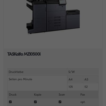
TASKalfa MZ10500i
Druckfarbe
S/W
Seiten pro Minute
A4
A3
105
52
Druck
Kopie
Scan
Fax
opt.