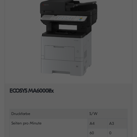
ECOSYS MA6000ifx
Druckfarbe
S/W
Seiten pro Minute
A4
A3
60
0