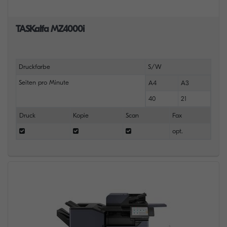
TASKalfa MZ4000i
Druckfarbe
S/W
Seiten pro Minute
A4
A3
40
21
Druck
Kopie
Scan
Fax
opt.