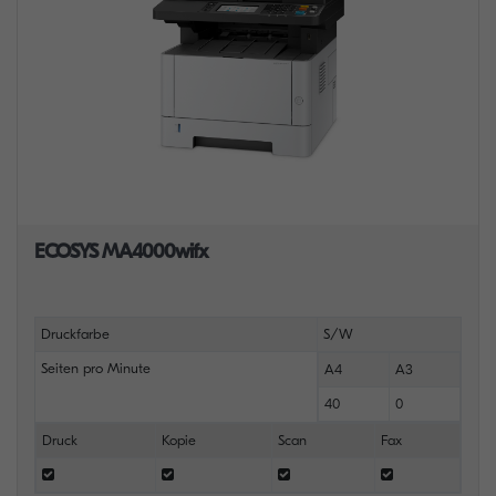
ECOSYS MA4000wifx
Druckfarbe
S/W
Seiten pro Minute
A4
A3
40
0
Druck
Kopie
Scan
Fax