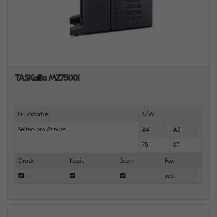
TASKalfa MZ7500i
Druckfarbe
S/W
Seiten pro Minute
A4
A3
75
37
Druck
Kopie
Scan
Fax
opt.