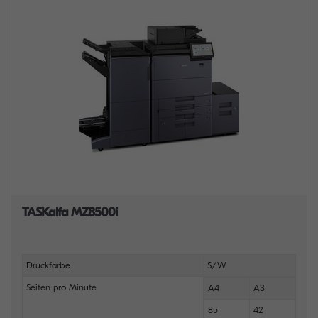
TASKalfa MZ8500i
Druckfarbe
S/W
Seiten pro Minute
A4
A3
85
42