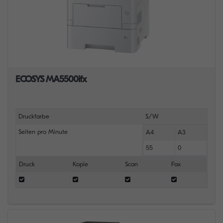
ECOSYS MA5500ifx
Druckfarbe
S/W
Seiten pro Minute
A4
A3
55
0
Druck
Kopie
Scan
Fax